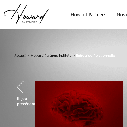
Howard Partners
Nos 
Accueil
Accueil
Howard Partners Institute
Howard Partners Institute
>
>
>
>
Entreprise Relationnelle
Entreprise Relationnelle
Enjeu
précédent