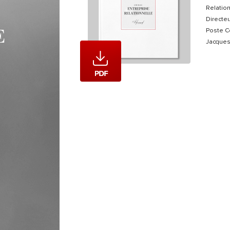
Relation
Directe
E
Poste Co
Jacques 