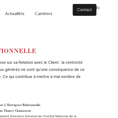
Fr
|
En
Contact
Actualités
Carrières
TIONNELLE
 sur sa Relation avec le Client : la centricité
enus générés ne sont qu’une conséquence de ce
ité. Ce qui contribue à mettre à mal nombre de
anc L’Entreprise Relationnelle,
par Thierry Chamouton
ment Directeur Général de l’Institut National de la