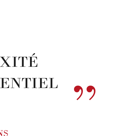
EXITÉ
”
SENTIEL
NS