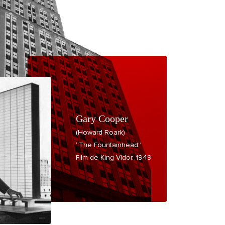
Gary Cooper
(Howard Roark)
“The Fountainhead”
Film de King Vidor. 1949