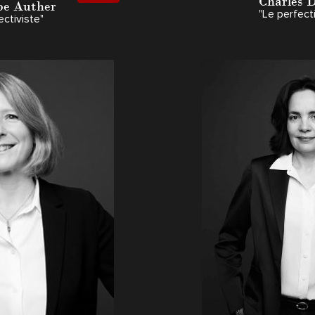
Charles D
pe Auther
"Le perfect
ectiviste"