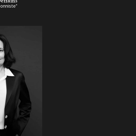
effains
ionniste"