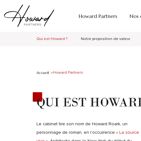
Howard Partners
Nos 
Qui est Howard ?
Notre proposition de valeur
Accueil >
Howard Partners
QUI EST HOWARD
Le cabinet tire son nom de Howard Roark, un
personnage de roman, en l’occurrence
« La source
vive ».
Architecte dans le New York du début du