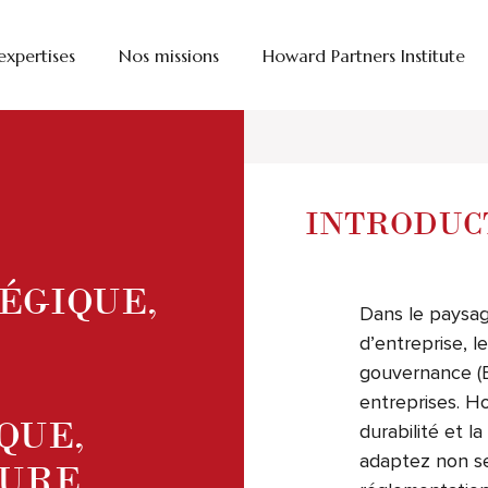
expertises
Nos missions
Howard Partners Institute
Introduction
|
Nos capacités 
INTRODUC
ÉGIQUE,
Dans le paysag
d’entreprise, 
gouvernance (E
entreprises. H
QUE,
durabilité et l
adaptez non s
TURE