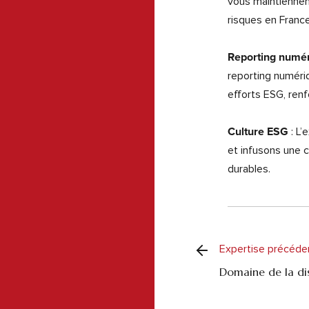
vous maintiennen
risques en Franc
Reporting numé
reporting numériq
efforts ESG, renf
: L’
Culture ESG
et infusons une c
durables.
Expertise précéde
Domaine de la dis