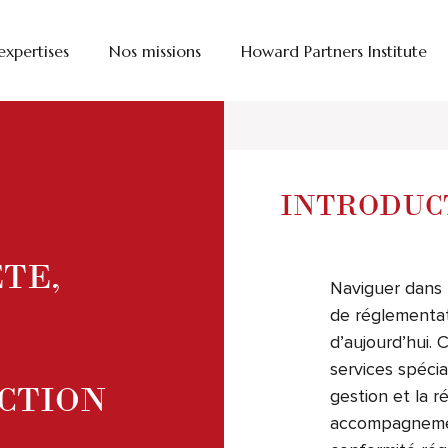
expertises
Nos missions
Howard Partners Institute
Introduction
|
Nos capacités 
INTRODUC
TE,
Naviguer dans 
de réglementat
d’aujourd’hui.
services spécia
CTION
gestion et la r
accompagnement