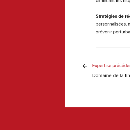
diminuant les ris
Stratégies de ré
personnalisées, m
prévenir perturba
Expertise précéde
Domaine de la fi