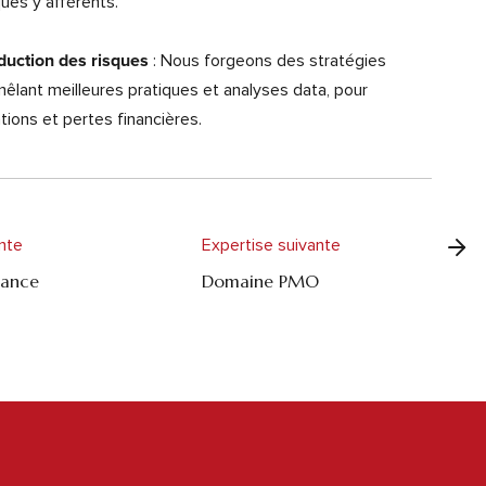
ques y afférents.
: Nous forgeons des stratégies
duction des risques
êlant meilleures pratiques et analyses data, pour
tions et pertes financières.
nte
Expertise suivante
nance
Domaine PMO