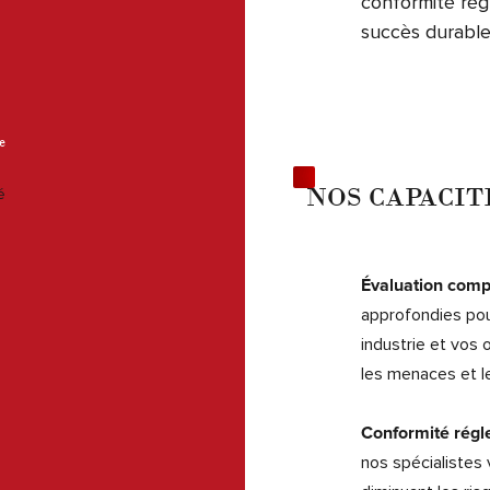
conformité rég
succès durable
e
NOS CAPACI
é
Évaluation comp
approfondies pour
industrie et vos
les menaces et le
Conformité régl
nos spécialistes 