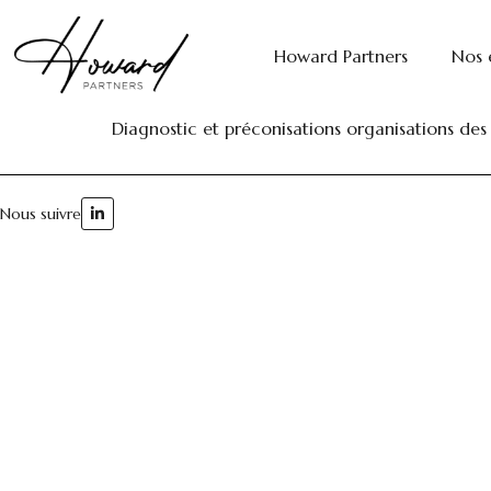
SECTEUR:
CRÉDI
Howard Partners
Nos 
Etude de benchmarking des solutions de paie
Diagnostic et préconisations organisations des
Nous suivre