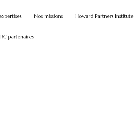
T À LA CONSOMMATIO
expertises
Nos missions
Howard Partners Institute
ment
 RC partenaires